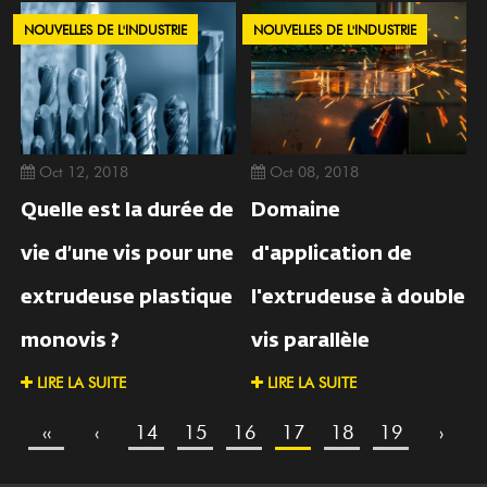
NOUVELLES DE L'INDUSTRIE
NOUVELLES DE L'INDUSTRIE
Oct 08, 2018
Oct 12, 2018
Domaine
Quelle est la durée de
d'application de
vie d’une vis pour une
l'extrudeuse à double
extrudeuse plastique
vis parallèle
monovis ?
LIRE LA SUITE
LIRE LA SUITE
‹‹
‹
14
15
16
17
18
19
›