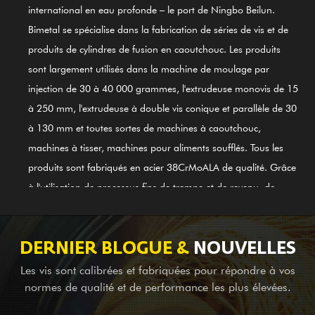
international en eau profonde – le port de Ningbo Beilun.
Bimetal se spécialise dans la fabrication de séries de vis et de
produits de cylindres de fusion en caoutchouc. Les produits
sont largement utilisés dans la machine de moulage par
injection de 30 à 40 000 grammes, l'extrudeuse monovis de 15
à 250 mm, l'extrudeuse à double vis conique et parallèle de 30
à 130 mm et toutes sortes de machines à caoutchouc,
machines à tisser, machines pour aliments soufflés. Tous les
produits sont fabriqués en acier 38CrMoALA de qualité. Grâce
à l'utilisation de processus fins de trempe et de revenu, de
raidissement, de nitruration, de meulage, de finition et de
guidage du système international de contrôle de qualité
ISO9002, les produits sont conformes aux normes
DERNIER BLOGUE &
NOUVELLES
internationales. Le cylindre à vis en alliage à base de nickel GⅡ
Les vis sont calibrées et fabriquées pour répondre à vos
113 (dernier acier 3#) est également l'un de nos premiers
normes de qualité et de performance les plus élevées.
produits ; il s'applique au soudage en alliage bimétallique