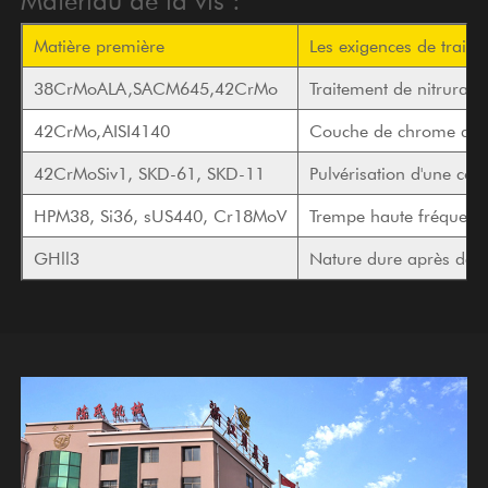
Matière première
Les exigences de traite
38CrMoALA,SACM645,42CrMo
Traitement de nitrurati
42CrMo,AISI4140
Couche de chrome dur
42CrMoSiv1, SKD-61, SKD-11
Pulvérisation d'une couc
HPM38, Si36, sUS440, Cr18MoV
Trempe haute fréquenc
GHll3
Nature dure après des 