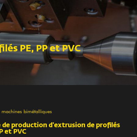
ilés PE, PP et PVC
e machines bimétalliques
 de production d'extrusion de profilés
P et PVC