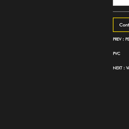
Cont
PREV：PE,
PVC
NEXT：Vag