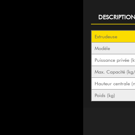
DESCRIPTIO
Extrudeuse
Modèle
Puissance privée (
Max. Capacité (kg/
Hauteur centrale 
Poids (kg)