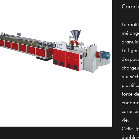
Caracté
Le maté
mélange
granula
La ligne
d'espac
chargeu
qui séc
plastifi
force d
endomma
caracté
vie.
Cette l
double v