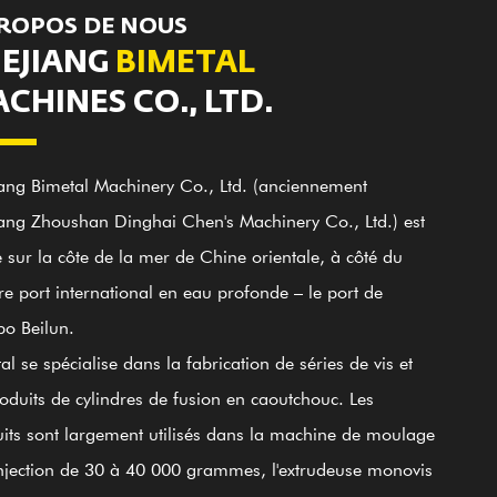
PROPOS DE NOUS
EJIANG
BIMETAL
CHINES CO., LTD.
ang Bimetal Machinery Co., Ltd. (anciennement
ang Zhoushan Dinghai Chen's Machinery Co., Ltd.) est
e sur la côte de la mer de Chine orientale, à côté du
re port international en eau profonde – le port de
o Beilun.
 000
25 000
100+
20
al se spécialise dans la fabrication de séries de vis et
Des employés
Technicien personnel
㎡
㎡
oduits de cylindres de fusion en caoutchouc. Les
compétents
its sont largement utilisés dans la machine de moulage
onstruction
Espace atelier
njection de 30 à 40 000 grammes, l'extrudeuse monovis