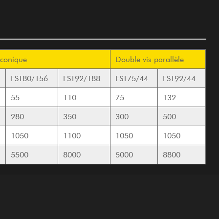
 conique
Double vis parallèle
FST80/156
FST92/188
FST75/44
FST92/44
55
110
75
132
280
350
300
500
1050
1100
1050
1050
5500
8000
5000
8800