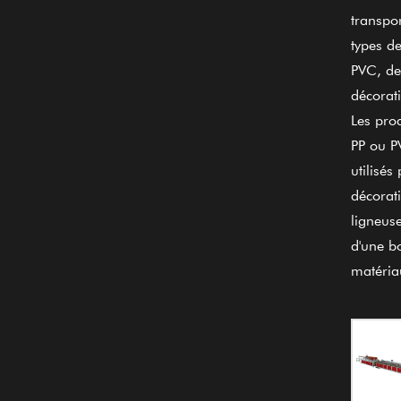
transpor
types d
PVC, de
décorati
Les prod
PP ou P
utilisés
décorati
ligneuse
d'une bo
matériau