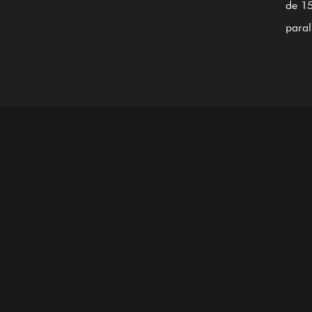
de 15
paral
caout
souff
38CrM
de tr
meula
de co
aux n
base 
de no
allia
équip
compl