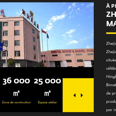
À 
ZH
MA
Zheji
Zheji
situé
célèb
Ningb
00
25 000
100+
20
36
Bimet
Des employés
Technicien personnel
㎡
de pr
compétents
produ
ction
Espace atelier
Zone de c
par i