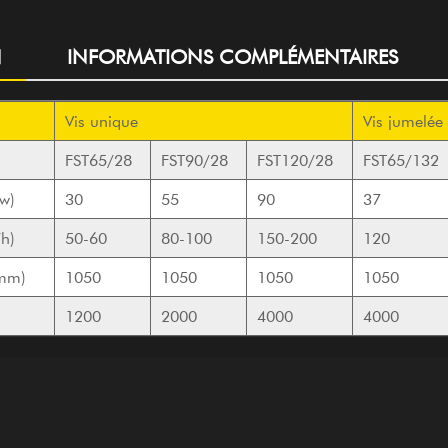
N
INFORMATIONS COMPLÉMENTAIRES
Vis unique
Vis jumelée
FST65/28
FST90/28
FST120/28
FST65/132
kw)
30
55
90
37
h)
50-60
80-100
150-200
120
(mm)
1050
1050
1050
1050
1200
2000
4000
4000