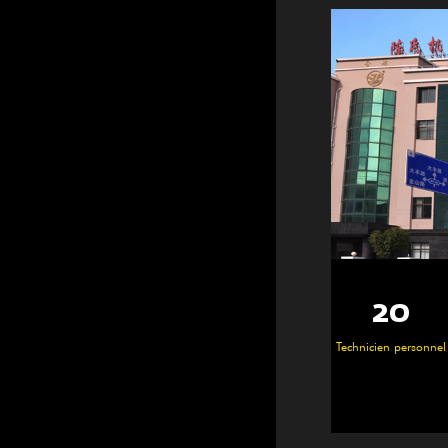
25 000
100+
20
36 0
Des employés
Technicien personnel
㎡
㎡
compétents
Espace atelier
Zone de constru