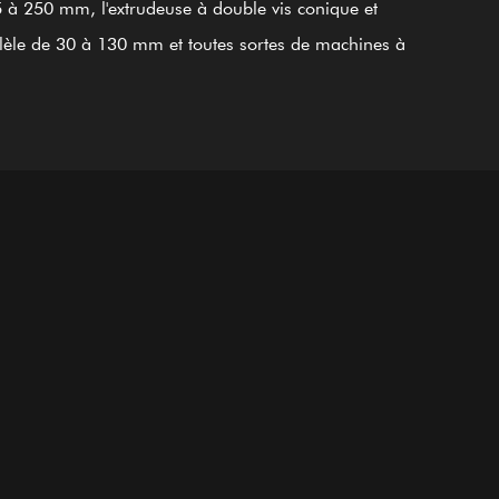
 à 250 mm, l'extrudeuse à double vis conique et
lèle de 30 à 130 mm et toutes sortes de machines à
chouc, machines à tisser, machines pour aliments
lés. Tous les produits sont fabriqués en acier
oALA de qualité. Grâce à l'utilisation de processus fins
empe et de revenu, de raidissement, de nitruration, de
ge, de finition et de guidage du système international
ntrôle de qualité ISO9002, les produits sont conformes
ormes internationales. Le cylindre à vis en alliage à
de nickel GⅡ 113 (dernier acier 3#) est également l'un
s premiers produits ; il s'applique au soudage en
ge bimétallique (PTA). En plus de fournir des
ements d'équilibrage aux entreprises de machines
ètes à l'étranger, nous sommes également l'un des