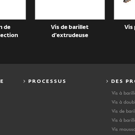
n de
Vis de barillet
Vis 
ection
d'extrudeuse
E
PROCESSUS
DES PR
Vis à baril
Vis à doubl
Vis de bari
Vis à baril
Vis mouss