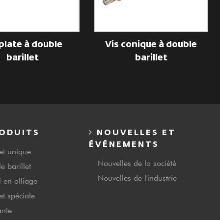
plate à double
Vis conique à double
barillet
barillet
ODUITS
NOUVELLES ET
ÉVÉNEMENTS
let unique
Nouvelles de la société
e barillet
Nouvelles de l'industrie
l en alliage
let spéciale
ante