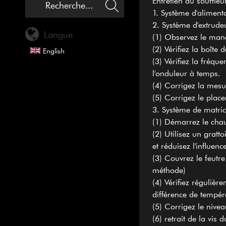
Entretien du souffleu
1. Système d'alimenta
2. Système d'extrude
Langue
(1) Observez le mano
(2) Vérifiez la boîte 
English
(3) Vérifiez la fréqu
l'onduleur à temps.
(4) Corrigez la mesu
(5) Corrigez le place
3. Système de matric
(1) Démarrez le chau
(2) Utilisez un gratt
et réduisez l'influenc
(3) Couvrez le feutre
méthode)
(4) Vérifiez réguliè
différence de tempér
(5) Corrigez le nivea
(6) retrait de la vis