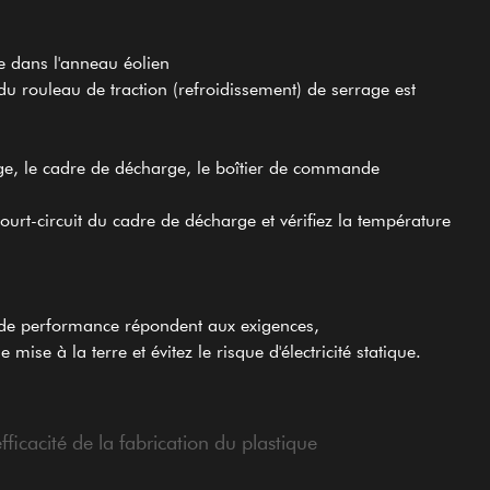
re dans l'anneau éolien
n du rouleau de traction (refroidissement) de serrage est
ge, le cadre de décharge, le boîtier de commande
ourt-circuit du cadre de décharge et vérifiez la température
res de performance répondent aux exigences,
 à la terre et évitez le risque d'électricité statique.
ficacité de la fabrication du plastique