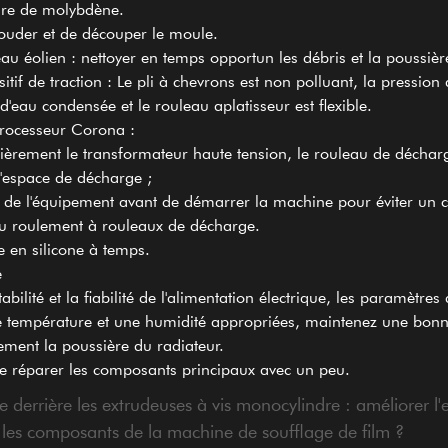
ure de molybdène.
e souder et de découper le moule.
eau éolien : nettoyer en temps opportun les débris et la poussiè
sitif de traction : Le pli à chevrons est non polluant, la pressio
 d'eau condensée et le rouleau aplatisseur est flexible.
rocesseur Corona :
èrement le transformateur haute tension, le rouleau de déchar
 l'espace de décharge ;
té de l'équipement avant de démarrer la machine pour éviter un c
u roulement à rouleaux de décharge.
e en silicone à temps.
e
tabilité et la fiabilité de l'alimentation électrique, les paramèt
mpérature et une humidité appropriées, maintenez une bonne mise
uement la poussière du radiateur.
de réparer les composants principaux avec un peu.
errière les extrudeuses à vis monocylindre : améliorer l'ef
es composants de la machine de soufflage de film ?