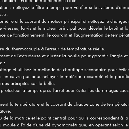
r de film - Projet de maintenance ciblé
tion : nettoyez le filtre à temps pour vérifier si le système d'alim
use :
mètre et le courant du moteur principal et nettoyez le changeu
de vitesses, la vis et le moteur principal pour déceler le bruit et l
ence de fonctionnement, le courant et l'augmentation de températ
re du thermocouple à l'erreur de température réelle.
ment de l'extrudeuse et ajustez la poulie pour garantir l'angle et
e :
ffage et utilisez la méthode de chauffage secondaire pour évit
oir en cuivre pur pour nettoyer le matériau accumulé et la paraff
e des précipités sur la bulle.
 protecteur à temps après l'arrêt pour éviter les dommages causé
rement la température et le courant de chaque zone de températur
ature.
u de la matrice et le point central pour qu'ils correspondent à la 
 du moule à l'aide d'une clé dynamométrique, en opérant selon le 