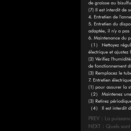
de graisse au bisulf
(7) Il est interdit d
4. Entretien de l'ann
5. Entretien du dispo
adaptée, il n'y a pas
6. Maintenance du p
（1） Nettoyez réguli
électrique et ajustez
(2) Vérifiez l'humidi
de fonctionnement d
(3) Remplacez le tub
7. Entretien électriqu
(1) pour assurer la s
（2） Maintenez une te
(3) Retirez périodiq
（4） Il est interdit 
PREV：La puissance d
NEXT：Quels sont l