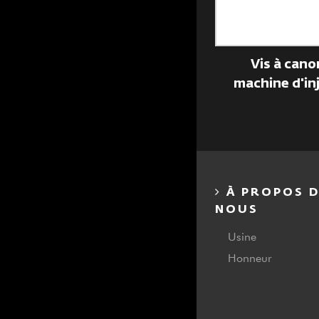
Vis double plate
Vis à cano
machine d'inj
À PROPOS D
NOUS
Usine
Honneur